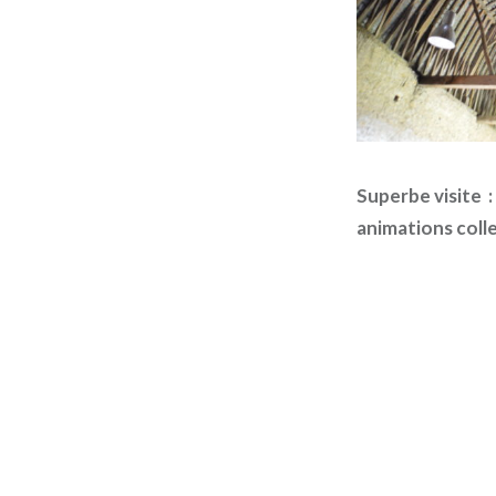
Superbe visite :
animations colle
Navigation
de