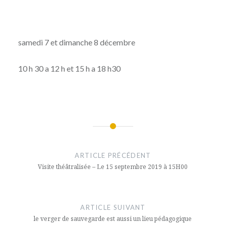
samedi 7 et dimanche 8 décembre
10 h 30 a 12 h et 15 h a 18 h30
Navigation
de
ARTICLE PRÉCÉDENT
l’article
Visite théâtralisée – Le 15 septembre 2019 à 15H00
ARTICLE SUIVANT
le verger de sauvegarde est aussi un lieu pédagogique