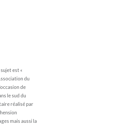
sujet est «
Association du
’occasion de
ns le sud du
taire réalisé par
éhension
ages mais aussi la