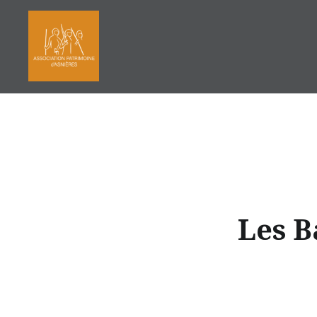
Aller
au
contenu
Les B