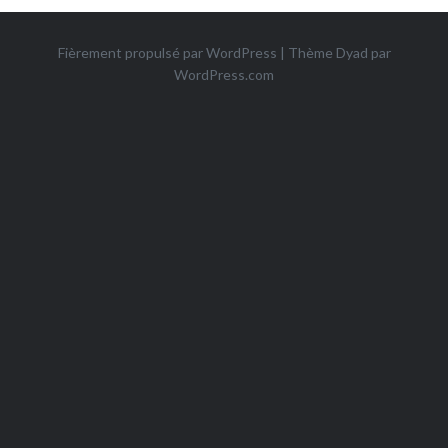
Fièrement propulsé par WordPress
|
Thème Dyad par
WordPress.com