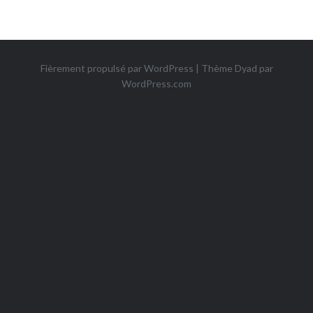
Fièrement propulsé par WordPress
|
Thème Dyad par
WordPress.com