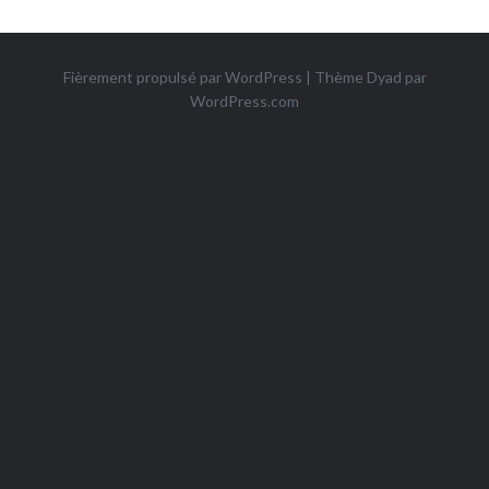
Fièrement propulsé par WordPress
|
Thème Dyad par
WordPress.com