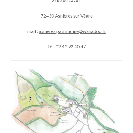
2 rue du Lavoir
72430 Asnières sur Vègre
mail :
asnieres.patrimoine@wanadoo.fr
Tél: 02 43 92 40 47