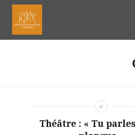
Aller
au
contenu
Théâtre : « Tu parle