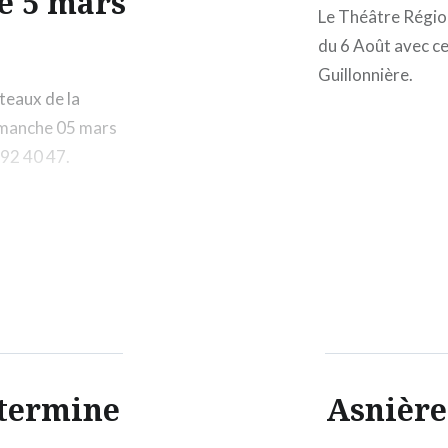
e 5 mars
Le Théâtre Région
du 6 Août avec ce
Guillonnière.
éteaux de la
dimanche 05 mars
 92 40 47.
 termine
Asnière