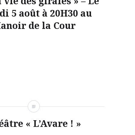
 vie des girafes » – Le
i 5 août à 20H30 au
anoir de la Cour
âtre « L’Avare ! »