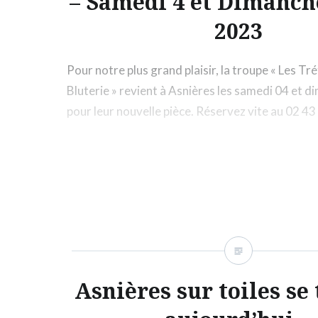
– Samedi 4 et Dimanch
2023
Pour notre plus grand plaisir, la troupe « Les Tr
Bluterie » revient à Asnières les samedi 04 et 
pour leur nouvelle pièce. Réservez vite au 02 43
Asnières sur toiles se