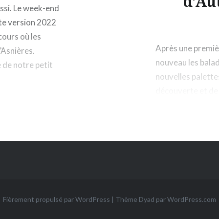
d’A
ussi. Le week-end
tte version 2022
cours où les
Après une premièr
’Asnières.
nouveau les balad
 de notre petit
nouvelles palette
découverte et de 
Fièrement propulsé par WordPress
|
Thème Dyad par
WordPress.com