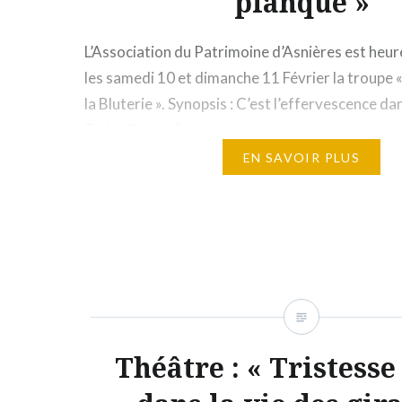
planque »
L’Association du Patrimoine d’Asnières est heure
les samedi 10 et dimanche 11 Février la troupe 
la Bluterie ». Synopsis : C’est l’effervescence dan
Trifouilly Les Bois. Le nouvel abbé va arriver po
fonctions. Lucie et Fernande ont pensé à tout… 
EN SAVOIR PLUS
Elles vont accueillir sans le savoir…
Théâtre : « Tristesse 