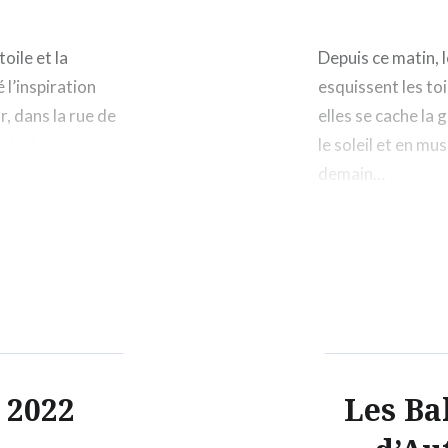
toile et la
Depuis ce matin, 
 l’inspiration
esquissent les toi
r, dans la rue de
elles se cache la
s étaient
le soleil et en mu
r voter pour le…
demain…
 2022
Les Ba