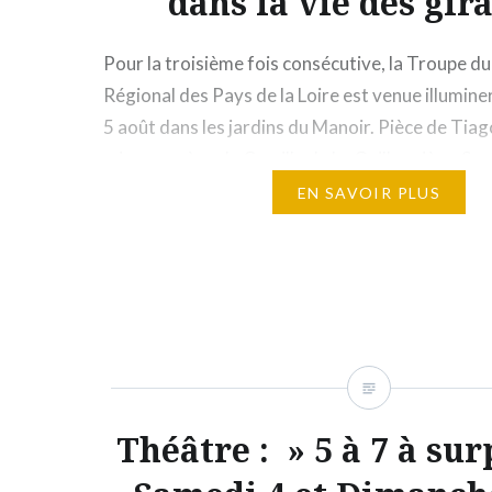
dans la vie des gira
Pour la troisième fois consécutive, la Troupe d
Régional des Pays de la Loire est venue illumine
5 août dans les jardins du Manoir. Pièce de Tia
mise en scène de Camille de La Guillonnière. Sp
par L’Association du Patrimoine d’Asnières en as
EN SAVOIR PLUS
Manoir de la…
Théâtre : » 5 à 7 à sur