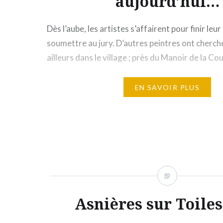
aujourd’hui…
Dès l’aube, les artistes s’affairent pour finir leur 
soumettre au jury. D’autres peintres ont cherché
ailleurs dans le village ; près du Manoir de la Cou
la grange… Fin d’après-midi, le public et les toile
rassemblés sur la place de l’église, occasion pou
EN SAVOIR PLUS
Asnières sur Toiles