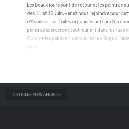
Les beaux jours sont de retour et les peintres a
des 11 et 12 Juin, venez nous rejoindre pour ce
d’Asnières sur Toiles organisée autour d’un con
peintres exerceront tout leur art dans les rues d
Comme les peintres, découvrez le village à l’aide
plan.
Navigation
ARTICLES PLUS ANCIENS
des
articles