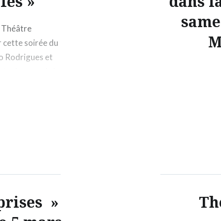
fes »
dans la
samed
u Théâtre
M
r cette soirée du
go Rodrigues et
ectacle organisé
sociation avec le
prises »
Thé