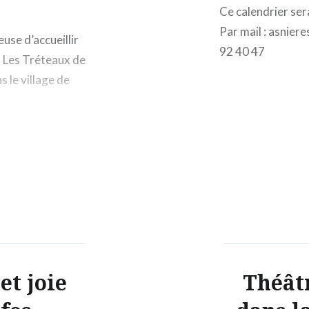
Ce calendrier ser
Par mail : asnier
use d’accueillir
92 40 47
« Les Tréteaux de
s le village de
ur prendre ses
enfin presque.
et joie
Théâtr